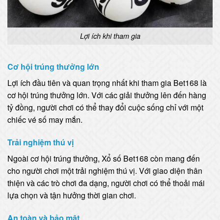
Lợi ích khi tham gia
Cơ hội trúng thưởng lớn
Lợi ích đầu tiên và quan trọng nhất khi tham gia Bet168 là
cơ hội trúng thưởng lớn. Với các giải thưởng lên đến hàng
tỷ đồng, người chơi có thể thay đổi cuộc sống chỉ với một
chiếc vé số may mắn.
Trải nghiệm thú vị
Ngoài cơ hội trúng thưởng, Xổ số Bet168 còn mang đến
cho người chơi một trải nghiệm thú vị. Với giao diện thân
thiện và các trò chơi đa dạng, người chơi có thể thoải mái
lựa chọn và tận hưởng thời gian chơi.
An toàn và bảo mật