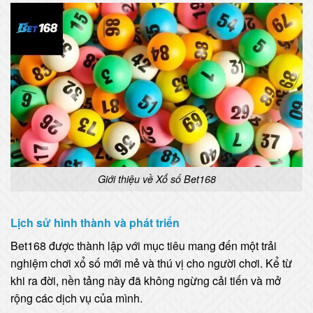
Giới thiệu về Xổ số Bet168
Lịch sử hình thành và phát triển
Bet168 được thành lập với mục tiêu mang đến một trải
nghiệm chơi xổ số mới mẻ và thú vị cho người chơi. Kể từ
khi ra đời, nền tảng này đã không ngừng cải tiến và mở
rộng các dịch vụ của mình.