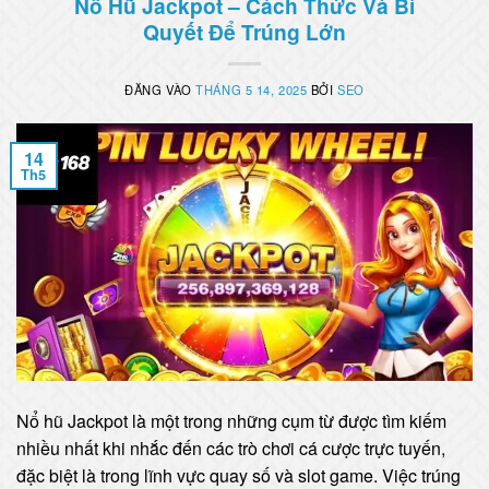
Nổ Hũ Jackpot – Cách Thức Và Bí
Quyết Để Trúng Lớn
ĐĂNG VÀO
THÁNG 5 14, 2025
BỞI
SEO
14
Th5
Nổ hũ Jackpot là một trong những cụm từ được tìm kiếm
nhiều nhất khi nhắc đến các trò chơi cá cược trực tuyến,
đặc biệt là trong lĩnh vực quay số và slot game. Việc trúng