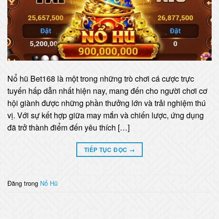
Nổ hũ Bet168 là một trong những trò chơi cá cược trực
tuyến hấp dẫn nhất hiện nay, mang đến cho người chơi cơ
hội giành được những phần thưởng lớn và trải nghiệm thú
vị. Với sự kết hợp giữa may mắn và chiến lược, ứng dụng
đã trở thành điểm đến yêu thích […]
TIẾP TỤC ĐỌC
→
Đăng trong
Nổ Hũ