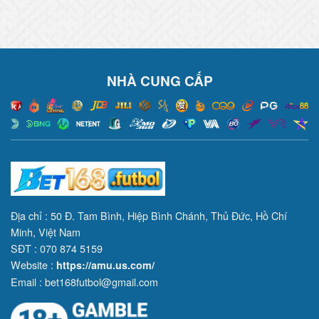
trải
quả
Bet168:
nghiệm
Chiến
không
lược
giới
và
hạn
bí
quyết
NHÀ CUNG CẤP
thành
công
Địa chỉ : 50 Đ. Tam Bình, Hiệp Bình Chánh, Thủ Đức, Hồ Chí
Minh, Việt Nam
SĐT : 070 874 5159
Website :
https://amu.us.com/
Email :
bet168futbol@gmail.com