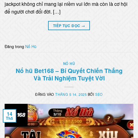
jackpot không chỉ mang lại niềm vui lớn mà còn là cơ hội
để người chơi đổi đời. […]
TIẾP TỤC ĐỌC
→
Đăng trong
Nổ Hũ
NỔ HŨ
Nổ hũ Bet168 – Bí Quyết Chiến Thắng
Và Trải Nghiệm Tuyệt Vời
ĐĂNG VÀO
THÁNG 5 14, 2025
BỞI
SEO
14
Th5