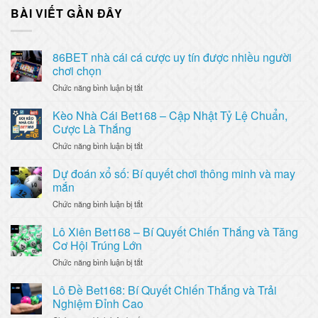
BÀI VIẾT GẦN ĐÂY
86BET nhà cái cá cược uy tín được nhiều người
chơi chọn
ở
Chức năng bình luận bị tắt
86BET
nhà
Kèo Nhà Cái Bet168 – Cập Nhật Tỷ Lệ Chuẩn,
cái
Cược Là Thắng
cá
ở
Chức năng bình luận bị tắt
cược
Kèo
uy
Nhà
Dự đoán xổ số: Bí quyết chơi thông minh và may
tín
Cái
được
mắn
Bet168
nhiều
ở
Chức năng bình luận bị tắt
–
người
Dự
Cập
chơi
đoán
Lô Xiên Bet168 – Bí Quyết Chiến Thắng và Tăng
Nhật
chọn
xổ
Tỷ
Cơ Hội Trúng Lớn
số:
Lệ
ở
Chức năng bình luận bị tắt
Bí
Chuẩn,
Lô
quyết
Cược
Xiên
Lô Đề Bet168: Bí Quyết Chiến Thắng và Trải
chơi
Là
Bet168
thông
Nghiệm Đỉnh Cao
Thắng
–
minh