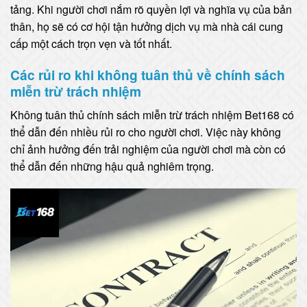
tảng. Khi người chơi nắm rõ quyền lợi và nghĩa vụ của bản
thân, họ sẽ có cơ hội tận hưởng dịch vụ mà nhà cái cung
cấp một cách trọn vẹn và tốt nhất.
Các rủi ro khi không tuân thủ về chính sách
miễn trừ trách nhiệm
Không tuân thủ chính sách miễn trừ trách nhiệm Bet168 có
thể dẫn đến nhiều rủi ro cho người chơi. Việc này không
chỉ ảnh hưởng đến trải nghiệm của người chơi mà còn có
thể dẫn đến những hậu quả nghiêm trọng.