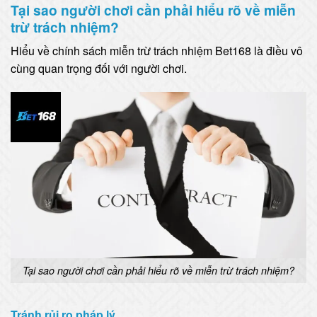
Tại sao người chơi cần phải hiểu rõ về miễn
trừ trách nhiệm?
Hiểu về chính sách miễn trừ trách nhiệm Bet168 là điều vô
cùng quan trọng đối với người chơi.
Tại sao người chơi cần phải hiểu rõ về miễn trừ trách nhiệm?
Tránh rủi ro pháp lý