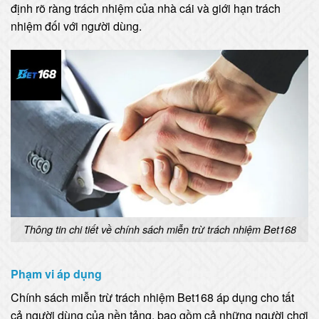
định rõ ràng trách nhiệm của nhà cái và giới hạn trách
nhiệm đối với người dùng.
Thông tin chi tiết về chính sách miễn trừ trách nhiệm Bet168
Phạm vi áp dụng
Chính sách miễn trừ trách nhiệm Bet168 áp dụng cho tất
cả người dùng của nền tảng, bao gồm cả những người chơi