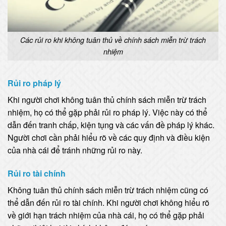
Các rủi ro khi không tuân thủ về chính sách miễn trừ trách
nhiệm
Rủi ro pháp lý
Khi người chơi không tuân thủ chính sách miễn trừ trách
nhiệm, họ có thể gặp phải rủi ro pháp lý. Việc này có thể
dẫn đến tranh chấp, kiện tụng và các vấn đề pháp lý khác.
Người chơi cần phải hiểu rõ về các quy định và điều kiện
của
nhà cái
để tránh những rủi ro này.
Rủi ro tài chính
Không tuân thủ chính sách miễn trừ trách nhiệm cũng có
thể dẫn đến rủi ro tài chính. Khi người chơi không hiểu rõ
về giới hạn trách nhiệm của
nhà cái
, họ có thể gặp phải