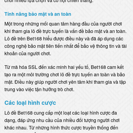
chơi nhiều lựa chọn và cơ hội chiến thắng.
Tính năng bảo mật và an toàn
Một trong những mối quan tâm hàng đầu của người chơi
khi tham gia lô đề trực tuyến là vấn đề bảo mật và an toàn.
Lô đề trên Bet168 hiểu được điều này và đã áp dụng các
công nghệ bảo mật tiên tiến nhất để bảo vệ thông tin và tài
khoản của người chơi.
Từ mã hóa SSL đến xác minh hai yếu tố, Bet168 cam kết
tạo ra một môi trường chơi lô đề trực tuyến an toàn và bảo
mật. Điều này giúp người chơi yên tâm khi tham gia và tập
trung vào việc tận hưởng trò chơi.
Các loại hình cược
Lô đề Bet168 cung cấp một loạt các loại hình cược đa
dạng, đáp ứng nhu cầu của nhiều đối tượng người chơi
khác nhau. Từ những hình thức cược truyền thống đến