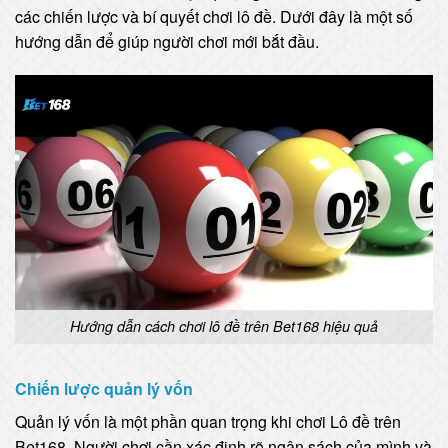
các chiến lược và bí quyết chơi lô đề. Dưới đây là một số
hướng dẫn để giúp người chơi mới bắt đầu.
Hướng dẫn cách chơi lô đề trên Bet168 hiệu quả
Chiến lược quản lý vốn
Quản lý vốn là một phần quan trọng khi chơi Lô đề trên
Bet168. Người chơi cần xác định rõ ngân sách của mình và