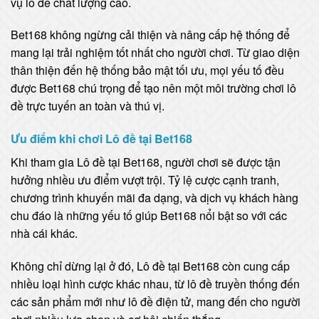
vụ lô đề chất lượng cao.
Bet168 không ngừng cải thiện và nâng cấp hệ thống để
mang lại trải nghiệm tốt nhất cho người chơi. Từ giao diện
thân thiện đến hệ thống bảo mật tối ưu, mọi yếu tố đều
được Bet168 chú trọng để tạo nên một môi trường chơi lô
đề trực tuyến an toàn và thú vị.
Ưu điểm khi chơi Lô đề tại Bet168
Khi tham gia Lô đề tại Bet168, người chơi sẽ được tận
hưởng nhiều ưu điểm vượt trội. Tỷ lệ cược cạnh tranh,
chương trình khuyến mãi đa dạng, và dịch vụ khách hàng
chu đáo là những yếu tố giúp Bet168 nổi bật so với các
nhà cái khác.
Không chỉ dừng lại ở đó, Lô đề tại Bet168 còn cung cấp
nhiều loại hình cược khác nhau, từ lô đề truyền thống đến
các sản phẩm mới như lô đề điện tử, mang đến cho người