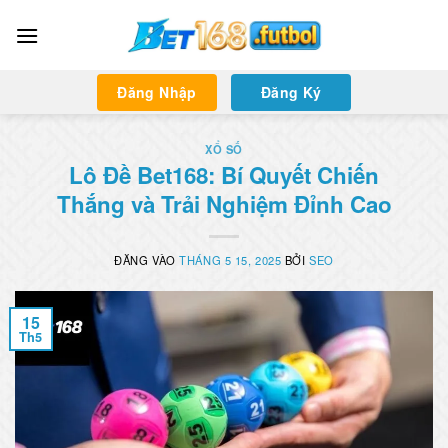
Bỏ
qua
nội
dung
Đăng Nhập
Đăng Ký
XỔ SỐ
Lô Đề Bet168: Bí Quyết Chiến
Thắng và Trải Nghiệm Đỉnh Cao
ĐĂNG VÀO
THÁNG 5 15, 2025
BỞI
SEO
15
Th5