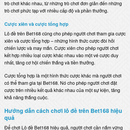
trò chơi khác nhau, từ những trò chơi đơn giản đến những
trò chơi phức tạp với nhiều cấp độ và phần thưởng.
Cược xiên và cược tổng hợp
Lô đề trên Bet168 cũng cho phép người chơi tham gia cược
xiên và cược tổng hợp – những hình thức cược đòi hỏi
chiến lược và may mắn. Cược xiên cho phép người chơi
kết hợp nhiều loại cược khác nhau vào một vé cược duy
nhất, tăng cơ hội chiến thắng và tiền thưởng.
Cược tổng hợp là một hình thức cược khác mà người chơi
có thể tham gia tại Bet168. Nó cho phép người chơi đặt
cược trên nhiều kết quả khác nhau của một sự kiện, tăng
khả năng thắng cuộc.
Hướng dẫn cách chơi lô đề trên Bet168 hiệu
quả
Để chơi Lô đề Bet168 hiệu quả, người chơi cần nắm vững