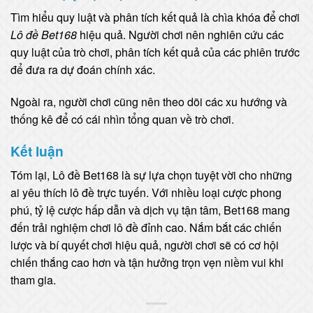
Tìm hiểu quy luật và phân tích kết quả là chìa khóa để chơi
Lô đề Bet168
hiệu quả. Người chơi nên nghiên cứu các
quy luật của trò chơi, phân tích kết quả của các phiên trước
để đưa ra dự đoán chính xác.
Ngoài ra, người chơi cũng nên theo dõi các xu hướng và
thống kê để có cái nhìn tổng quan về trò chơi.
Kết luận
Tóm lại, Lô đề Bet168 là sự lựa chọn tuyệt vời cho những
ai yêu thích lô đề trực tuyến. Với nhiều loại cược phong
phú, tỷ lệ cược hấp dẫn và dịch vụ tận tâm, Bet168 mang
đến trải nghiệm chơi lô đề đỉnh cao. Nắm bắt các chiến
lược và bí quyết chơi hiệu quả, người chơi sẽ có cơ hội
chiến thắng cao hơn và tận hưởng trọn vẹn niềm vui khi
tham gia.