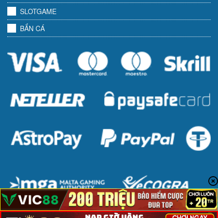
SLOTGAME
BẮN CÁ