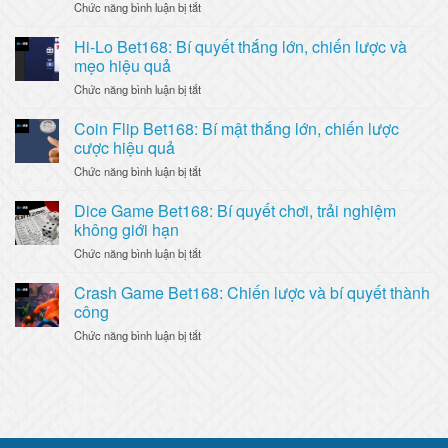
ở
Chức năng bình luận bị tắt
Quyết
Tăng
Sicbo
Chiến
Cơ
Bet168:
Hi-Lo Bet168: Bí quyết thắng lớn, chiến lược và
Thắng
Hội
Bí
và
mẹo hiệu quả
Trúng
Quyết
Trải
Lớn
ở
Chức năng bình luận bị tắt
Thắng
Nghiệm
Hi-
Lớn
Đỉnh
Lo
Coin Flip Bet168: Bí mật thắng lớn, chiến lược
Và
Cao
Bet168:
Trải
cược hiệu quả
Bí
Nghiệm
ở
Chức năng bình luận bị tắt
quyết
Đỉnh
Coin
thắng
Cao
Flip
Dice Game Bet168: Bí quyết chơi, trải nghiệm
lớn,
Bet168:
chiến
không giới hạn
Bí
lược
ở
Chức năng bình luận bị tắt
mật
và
Dice
thắng
mẹo
Game
Crash Game Bet168: Chiến lược và bí quyết thành
lớn,
hiệu
Bet168:
chiến
công
quả
Bí
lược
ở
Chức năng bình luận bị tắt
quyết
cược
Crash
chơi,
hiệu
Game
trải
quả
Bet168:
nghiệm
Chiến
không
lược
giới
và
hạn