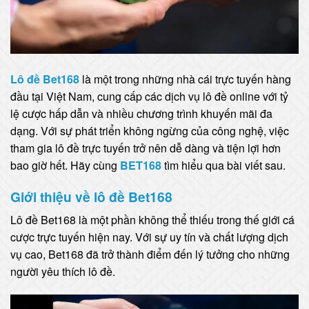
Lô đề Bet168
là một trong những nhà cái trực tuyến hàng
đầu tại Việt Nam, cung cấp các dịch vụ lô đề online với tỷ
lệ cược hấp dẫn và nhiều chương trình khuyến mãi đa
dạng. Với sự phát triển không ngừng của công nghệ, việc
tham gia lô đề trực tuyến trở nên dễ dàng và tiện lợi hơn
bao giờ hết. Hãy cùng
BET168
tìm hiểu qua bài viết sau.
Giới thiệu về lô đề Bet168
Lô đề Bet168 là một phần không thể thiếu trong thế giới cá
cược trực tuyến hiện nay. Với sự uy tín và chất lượng dịch
vụ cao, Bet168 đã trở thành điểm đến lý tưởng cho những
người yêu thích lô đề.