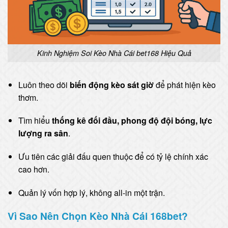
Kinh Nghiệm Soi Kèo Nhà Cái bet168 Hiệu Quả
Luôn theo dõi
biến động kèo sát giờ
để phát hiện kèo
thơm.
Tìm hiểu
thống kê đối đầu, phong độ đội bóng, lực
lượng ra sân
.
Ưu tiên các giải đấu quen thuộc để có tỷ lệ chính xác
cao hơn.
Quản lý vốn hợp lý, không all-in một trận.
Vì Sao Nên Chọn Kèo Nhà Cái 168bet?