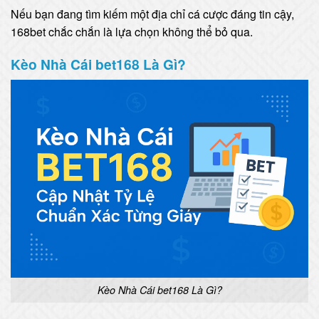
Nếu bạn đang tìm kiếm một địa chỉ cá cược đáng tin cậy,
168bet chắc chắn là lựa chọn không thể bỏ qua.
Kèo Nhà Cái bet168 Là Gì?
Kèo Nhà Cái bet168 Là Gì?