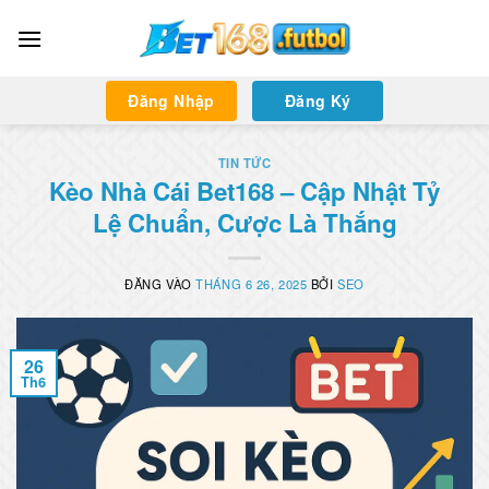
Bỏ
qua
nội
dung
Đăng Nhập
Đăng Ký
TIN TỨC
Kèo Nhà Cái Bet168 – Cập Nhật Tỷ
Lệ Chuẩn, Cược Là Thắng
ĐĂNG VÀO
THÁNG 6 26, 2025
BỞI
SEO
26
Th6