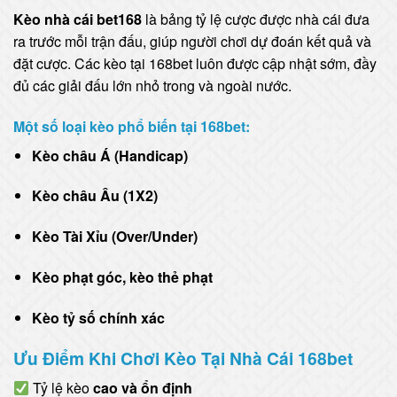
Kèo nhà cái bet168
là bảng tỷ lệ cược được nhà cái đưa
ra trước mỗi trận đấu, giúp người chơi dự đoán kết quả và
đặt cược. Các kèo tại 168bet luôn được cập nhật sớm, đầy
đủ các giải đấu lớn nhỏ trong và ngoài nước.
Một số loại kèo phổ biến tại 168bet:
Kèo châu Á (Handicap)
Kèo châu Âu (1X2)
Kèo Tài Xỉu (Over/Under)
Kèo phạt góc, kèo thẻ phạt
Kèo tỷ số chính xác
Ưu Điểm Khi Chơi Kèo Tại Nhà Cái 168bet
Tỷ lệ kèo
cao và ổn định