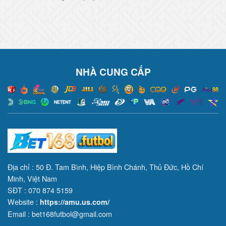
Crash
chơi,
hiệu
Game
trải
quả
Bet168:
nghiệm
Chiến
không
lược
giới
và
hạn
bí
quyết
NHÀ CUNG CẤP
thành
công
Địa chỉ : 50 Đ. Tam Bình, Hiệp Bình Chánh, Thủ Đức, Hồ Chí
Minh, Việt Nam
SĐT : 070 874 5159
Website :
https://amu.us.com/
Email :
bet168futbol@gmail.com