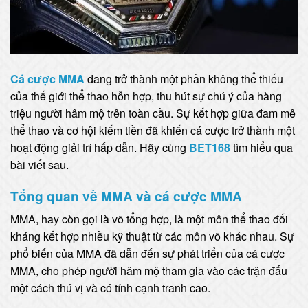
Cá cược MMA
đang trở thành một phần không thể thiếu
của thế giới thể thao hỗn hợp, thu hút sự chú ý của hàng
triệu người hâm mộ trên toàn cầu. Sự kết hợp giữa đam mê
thể thao và cơ hội kiếm tiền đã khiến cá cược trở thành một
hoạt động giải trí hấp dẫn. Hãy cùng
BET168
tìm hiểu qua
bài viết sau.
Tổng quan về MMA và cá cược MMA
MMA, hay còn gọi là võ tổng hợp, là một môn thể thao đối
kháng kết hợp nhiều kỹ thuật từ các môn võ khác nhau. Sự
phổ biến của MMA đã dẫn đến sự phát triển của cá cược
MMA, cho phép người hâm mộ tham gia vào các trận đấu
một cách thú vị và có tính cạnh tranh cao.