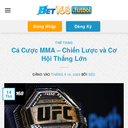
Bỏ
qua
nội
dung
Đăng Nhập
Đăng Ký
THỂ THAO
Cá Cược MMA – Chiến Lược và Cơ
Hội Thắng Lớn
ĐĂNG VÀO
THÁNG 5 14, 2025
BỞI
SEO
14
Th5