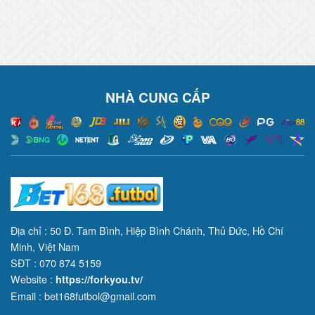
Crash
chơi,
hiệu
Game
trải
quả
Bet168:
nghiệm
Chiến
không
lược
giới
và
hạn
bí
quyết
NHÀ CUNG CẤP
thành
công
Địa chỉ : 50 Đ. Tam Bình, Hiệp Bình Chánh, Thủ Đức, Hồ Chí
Minh, Việt Nam
SĐT : 070 874 5159
Website :
https://forkyou.tv/
Email :
bet168futbol@gmail.com