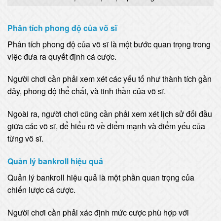
Phân tích phong độ của võ sĩ
Phân tích phong độ của võ sĩ là một bước quan trọng trong
việc đưa ra quyết định cá cược.
Người chơi cần phải xem xét các yếu tố như thành tích gần
đây, phong độ thể chất, và tinh thần của võ sĩ.
Ngoài ra, người chơi cũng cần phải xem xét lịch sử đối đầu
giữa các võ sĩ, để hiểu rõ về điểm mạnh và điểm yếu của
từng võ sĩ.
Quản lý bankroll hiệu quả
Quản lý bankroll hiệu quả là một phần quan trọng của
chiến lược cá cược.
Người chơi cần phải xác định mức cược phù hợp với