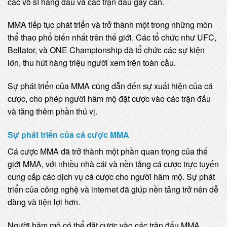
các võ sĩ hàng đầu và các trận đấu gay cấn.
MMA tiếp tục phát triển và trở thành một trong những môn
thể thao phổ biến nhất trên thế giới. Các tổ chức như UFC,
Bellator, và ONE Championship đã tổ chức các sự kiện
lớn, thu hút hàng triệu người xem trên toàn cầu.
Sự phát triển của MMA cũng dẫn đến sự xuất hiện của cá
cược, cho phép người hâm mộ đặt cược vào các trận đấu
và tăng thêm phần thú vị.
Sự phát triển của cá cược MMA
Cá cược MMA đã trở thành một phần quan trọng của thế
giới MMA, với nhiều nhà cái và nền tảng cá cược trực tuyến
cung cấp các dịch vụ cá cược cho người hâm mộ. Sự phát
triển của công nghệ và internet đã giúp nền tảng trở nên dễ
dàng và tiện lợi hơn.
Người hâm mộ có thể đặt cược vào các trận đấu MMA