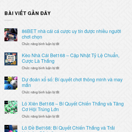
BÀI VIẾT GẦN ĐÂY
86BET nhà cái cá cược uy tín được nhiều người
chơi chọn
ở
Chức năng bình luận bị tắt
86BET
nhà
Kèo Nhà Cái Bet168 – Cập Nhật Tỷ Lệ Chuẩn,
cái
Cược Là Thắng
cá
ở
Chức năng bình luận bị tắt
cược
Kèo
uy
Nhà
Dự đoán xổ số: Bí quyết chơi thông minh và may
tín
Cái
được
mắn
Bet168
nhiều
ở
Chức năng bình luận bị tắt
–
người
Dự
Cập
chơi
đoán
Lô Xiên Bet168 – Bí Quyết Chiến Thắng và Tăng
Nhật
chọn
xổ
Tỷ
Cơ Hội Trúng Lớn
số:
Lệ
ở
Chức năng bình luận bị tắt
Bí
Chuẩn,
Lô
quyết
Cược
Xiên
Lô Đề Bet168: Bí Quyết Chiến Thắng và Trải
chơi
Là
Bet168
thông