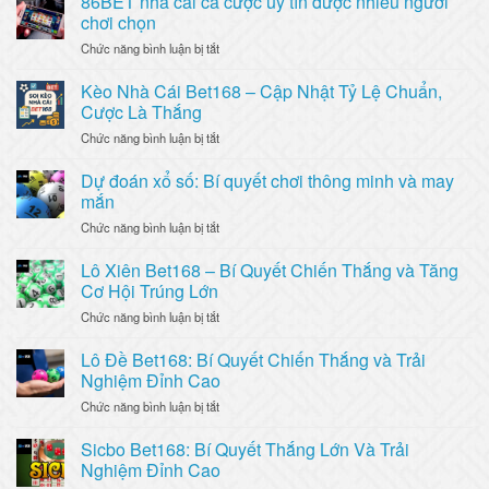
86BET nhà cái cá cược uy tín được nhiều người
chơi chọn
ở
Chức năng bình luận bị tắt
86BET
nhà
Kèo Nhà Cái Bet168 – Cập Nhật Tỷ Lệ Chuẩn,
cái
Cược Là Thắng
cá
ở
Chức năng bình luận bị tắt
cược
Kèo
uy
Nhà
Dự đoán xổ số: Bí quyết chơi thông minh và may
tín
Cái
được
mắn
Bet168
nhiều
ở
Chức năng bình luận bị tắt
–
người
Dự
Cập
chơi
đoán
Lô Xiên Bet168 – Bí Quyết Chiến Thắng và Tăng
Nhật
chọn
xổ
Tỷ
Cơ Hội Trúng Lớn
số:
Lệ
ở
Chức năng bình luận bị tắt
Bí
Chuẩn,
Lô
quyết
Cược
Xiên
Lô Đề Bet168: Bí Quyết Chiến Thắng và Trải
chơi
Là
Bet168
thông
Nghiệm Đỉnh Cao
Thắng
–
minh
ở
Chức năng bình luận bị tắt
Bí
và
Lô
Quyết
may
Đề
Sicbo Bet168: Bí Quyết Thắng Lớn Và Trải
Chiến
mắn
Bet168:
Thắng
Nghiệm Đỉnh Cao
Bí
và