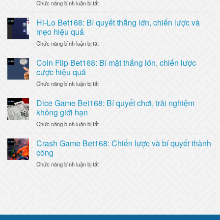
ở
Chức năng bình luận bị tắt
Quyết
Tăng
Sicbo
Chiến
Cơ
Bet168:
Hi-Lo Bet168: Bí quyết thắng lớn, chiến lược và
Thắng
Hội
Bí
và
mẹo hiệu quả
Trúng
Quyết
Trải
Lớn
ở
Chức năng bình luận bị tắt
Thắng
Nghiệm
Hi-
Lớn
Đỉnh
Lo
Coin Flip Bet168: Bí mật thắng lớn, chiến lược
Và
Cao
Bet168:
Trải
cược hiệu quả
Bí
Nghiệm
ở
Chức năng bình luận bị tắt
quyết
Đỉnh
Coin
thắng
Cao
Flip
Dice Game Bet168: Bí quyết chơi, trải nghiệm
lớn,
Bet168:
chiến
không giới hạn
Bí
lược
ở
Chức năng bình luận bị tắt
mật
và
Dice
thắng
mẹo
Game
Crash Game Bet168: Chiến lược và bí quyết thành
lớn,
hiệu
Bet168:
chiến
công
quả
Bí
lược
ở
Chức năng bình luận bị tắt
quyết
cược
Crash
chơi,
hiệu
Game
trải
quả
Bet168:
nghiệm
Chiến
không
lược
giới
và
hạn