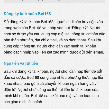
Đăng ký tài khoản Bet168
Để đăng ký tài khoản Bet168, người chơi cần truy cập vào
trang web của Bet168 và nhấp vào nút “Đăng ký”. Người
chơi sẽ được yêu cầu cung cấp một số thông tin cơ bản của
bản thân như tên, địa chỉ email, và số điện thoại. Sau khi
cung cấp thông tin, người chơi cần xác minh tài khoản
bằng cách nhấp vào liên kết xác minh được gửi đến email.
Nạp tiền và rút tiền
Sau khi đăng ký tài khoản, người chơi cần nạp tiền để bắt
đầu cá cược. Bet168 cung cấp nhiều phương thức nạp tiền
khác nhau, bao gồm cả chuyển khoản ngân hàng và ví
điện tử. Người chơi cũng có thể rút tiền từ tài khoản của
mình khi muốn. Bet168 cam kết bảo mật và an toàn cho
các giao dịch tài chính.