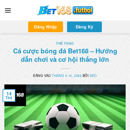
Bỏ
qua
nội
dung
Đăng Nhập
Đăng Ký
THỂ THAO
Cá cược bóng đá Bet168 – Hướng
dẫn chơi và cơ hội thắng lớn
ĐĂNG VÀO
THÁNG 5 14, 2025
BỞI
SEO
14
Th5