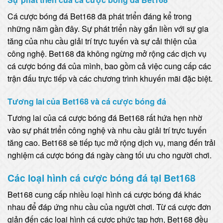
Cá cược bóng đá Bet168 đã phát triển đáng kể trong
những năm gần đây. Sự phát triển này gắn liền với sự gia
tăng của nhu cầu giải trí trực tuyến và sự cải thiện của
công nghệ. Bet168 đã không ngừng mở rộng các dịch vụ
cá cược bóng đá của mình, bao gồm cả việc cung cấp các
trận đấu trực tiếp và các chương trình khuyến mãi đặc biệt.
Tương lai của Bet168 và cá cược bóng đá
Tương lai của cá cược bóng đá Bet168 rất hứa hẹn nhờ
vào sự phát triển công nghệ và nhu cầu giải trí trực tuyến
tăng cao. Bet168 sẽ tiếp tục mở rộng dịch vụ, mang đến trải
nghiệm cá cược bóng đá ngày càng tối ưu cho người chơi.
Các loại hình cá cược bóng đá tại Bet168
Bet168 cung cấp nhiều loại hình cá cược bóng đá khác
nhau để đáp ứng nhu cầu của người chơi. Từ cá cược đơn
giản đến các loại hình cá cược phức tạp hơn, Bet168 đều