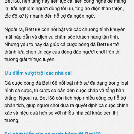
Bet168, nền tảng này liên tục cải tiến công nghệ để mang
lại trải nghiệm người dùng tối ưu, từ giao diện thân thiện,
tốc độ xử lý nhanh đến hỗ trợ đa ngôn ngữ.
Ngoài ra, Bet168 còn nổi bật với các chương trình khuyến
mãi hấp dẫn và dịch vụ chăm sóc khách hàng tận tình.
Những yếu tố này đã giúp cá cược bóng đá Bet168 trở
thành lựa chọn tin cậy của đông đảo người chơi trên thị
trường giải trí trực tuyến.
Ưu điểm vượt trội các nhà cái
Cá cược bóng đá Bet168 nổi bật nhờ sự đa dạng trong loại
hình cá cược, từ cược cơ bản đến cược chấp và tổng bàn
thắng. Ngoài ra, Bet168 còn tích hợp nhiều công cụ hỗ trợ
phân tích, giúp người chơi đưa ra quyết định cá cược chính
xác và hiệu quả hơn so với nhiều nhà cái khác trên thị
trường.
Sự phát triển của cá cược bóng đá Bet168